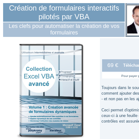
Création de formulaires interactifs
pilotés par VBA
Les clefs pour automatiser la création de vos
formulaires
69 €
Télécha
Pour payer 
Toujours dans le souc
comment ajouter des 
- et non pas en les 
Ceci permet d'optimis
ceux-ci à une feuill
contrôles est assuré